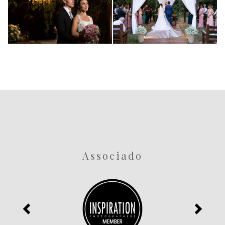
Ricardo
1408
3728
0
0
Associado